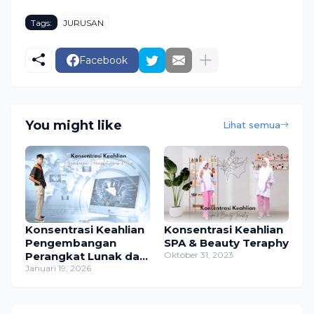
Tags:
JURUSAN
Facebook
You might like
Lihat semua
Konsentrasi Keahlian
Konsentrasi Keahlian
Pengembangan
SPA & Beauty Teraphy
Perangkat Lunak dan
Oktober 31, 2023
Gim (PPLG): Menjadi
Januari 19, 2026
Kreator Masa Depan
Digital