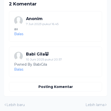
2 Komentar
Anonim
7 Juli 2023 pukul 16.45
ax
Balas
Babi Gila🐷
10 Juni 2025 pukul 20.57
Pwned By BabiGila
Balas
Posting Komentar
Lebih baru
Lebih lama