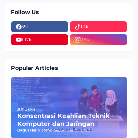
Follow Us
351
1.4k
1.17k
2.4k
Popular Articles
JURUSAN
Konsentrasi Keahlian Teknik
Komputer dan Jaringan
Bagus Nario Tomo
-
September 01, 2020