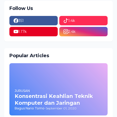
Follow Us
351
1.4k
1.17k
2.4k
Popular Articles
JURUSAN
Konsentrasi Keahlian Teknik
Komputer dan Jaringan
Bagus Nario Tomo
-
September 01, 2020