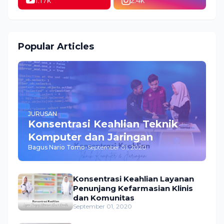
1.17k
2.4k
Popular Articles
JURUSAN
Konsentrasi Keahlian Teknik
Komputer dan Jaringan
Bagus Nario Tomo
-
September 01, 2020
Konsentrasi Keahlian Layanan
Penunjang Kefarmasian Klinis
dan Komunitas
September 01, 2020