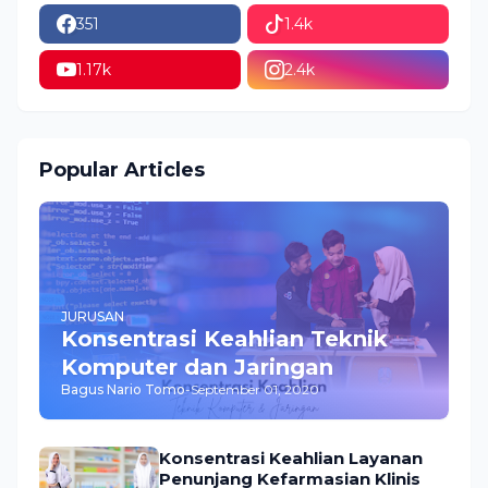
351
1.4k
1.17k
2.4k
Popular Articles
JURUSAN
Konsentrasi Keahlian Teknik
Komputer dan Jaringan
Bagus Nario Tomo
-
September 01, 2020
Konsentrasi Keahlian Layanan
Penunjang Kefarmasian Klinis